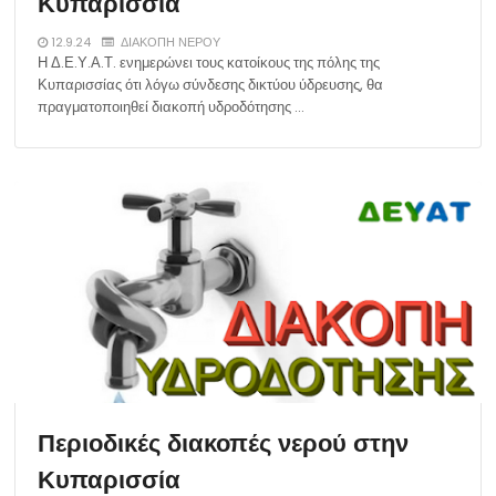
Κυπαρισσία
12.9.24
ΔΙΑΚΟΠΗ ΝΕΡΟΥ
Η Δ.Ε.Υ.Α.Τ. ενημερώνει τους κατοίκους της πόλης της
Κυπαρισσίας ότι λόγω σύνδεσης δικτύου ύδρευσης, θα
πραγματοποιηθεί διακοπή υδροδότησης …
Περιοδικές διακοπές νερού στην
Κυπαρισσία