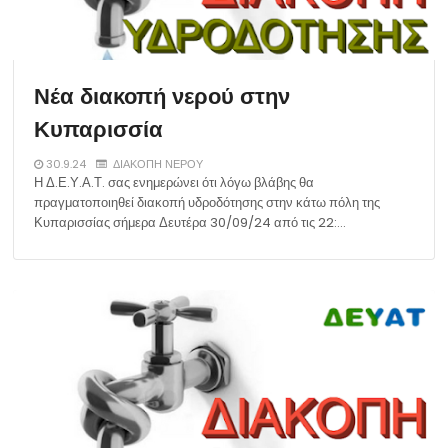
Νέα διακοπή νερού στην
Κυπαρισσία
30.9.24
ΔΙΑΚΟΠΗ ΝΕΡΟΥ
Η Δ.Ε.Υ.Α.Τ. σας ενημερώνει ότι λόγω βλάβης θα
πραγματοποιηθεί διακοπή υδροδότησης στην κάτω πόλη της
Κυπαρισσίας σήμερα Δευτέρα 30/09/24 από τις 22:…