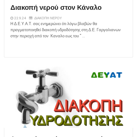
Διακοπή νερού στον Κάναλο
22.9.24
ΔΙΑΚΟΠΗ ΝΕΡΟΥ
Η Δ.Ε.Υ.Α.Τ. σας ενημερώνει ότι λόγω βλαβών θα
πραγματοποιηθεί διακοπή υδροδότησης στη Δ.Ε. Γαργαλιανων
στην περιοχή από τον Καναλο εως του " …