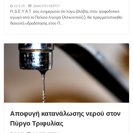
22.9.25
ΔΙΑΚΟΠΗ ΝΕΡΟΥ
Η Δ.Ε.Υ.Α.Τ. σας ενημερώνει ότι λόγω βλάβης στον τροφοδοτικό
αγωγό από το Παλαιό Λουτρό (Αλικοντούζι), θα πραγματοποιηθεί
διακοπή υδροδότησης στον Π…
Αποφυγή κατανάλωσης νερού στον
Πύργο Τριφυλίας