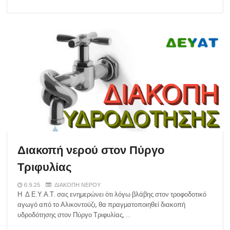
Διακοπή νερού στον Πύργο
Τριφυλίας
6.9.25
ΔΙΑΚΟΠΗ ΝΕΡΟΥ
Η Δ.Ε.Υ.Α.Τ. σας ενημερώνει ότι λόγω βλάβης στον τροφοδοτικό
αγωγό από το Αλικοντούζι, θα πραγματοποιηθεί διακοπή
υδροδότησης στον Πύργο Τριφυλίας, …