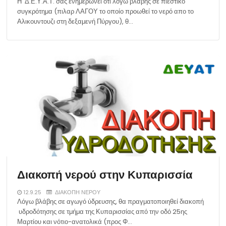
Η Δ.Ε.Υ.Α.Τ. σας ενημερώνει ότι λόγω βλάβης σε πιεστικό
συγκρότημα (πιλαρ ΛΑΓΟΥ το οποίο προωθεί το νερό απο το
Αλικουντουζι στη δεξαμενή Πύργου), θ…
Διακοπή νερού στην Κυπαρισσία
12.9.25
ΔΙΑΚΟΠΗ ΝΕΡΟΥ
Λόγω βλάβης σε αγωγό ύδρευσης, θα πραγματοποιηθεί διακοπή
υδροδότησης σε τμήμα της Κυπαρισσίας από την οδό 25ης
Μαρτίου και νότιο-ανατολικά (προς Φ…