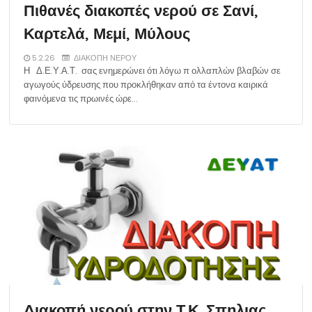
Πιθανές διακοπές νερού σε Σανί,
Καρτελά, Μεμί, Μύλους
5.2.26
ΔΙΑΚΟΠΗ ΝΕΡΟΥ
Η Δ.Ε.Υ.Α.Τ. σας ενημερώνει ότι λόγω π ολλαπλών βλαβών σε
αγωγούς ύδρευσης που προκλήθηκαν από τα έντονα καιρικά
φαινόμενα τις πρωινές ώρε…
Διακοπή νερού στην Τ.Κ. Σπηλιας