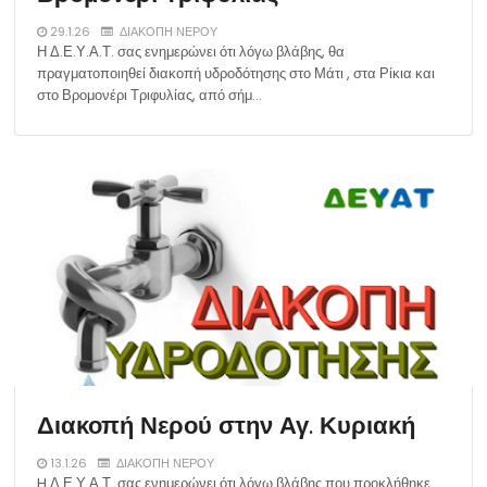
29.1.26
ΔΙΑΚΟΠΗ ΝΕΡΟΥ
Η Δ.Ε.Υ.Α.Τ. σας ενημερώνει ότι λόγω βλάβης, θα
πραγματοποιηθεί διακοπή υδροδότησης στο Μάτι , στα Ρίκια και
στο Βρομονέρι Τριφυλίας, από σήμ…
Διακοπή Νερού στην Αγ. Κυριακή
13.1.26
ΔΙΑΚΟΠΗ ΝΕΡΟΥ
H Δ.Ε.Υ.Α.Τ. σας ενημερώνει ότι λόγω βλάβης που προκλήθηκε