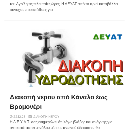
του Αγρίλη τις τελευταίες ώρες. Η ΔΕΥΑΤ από το πρωί καταβάλλει
συνεχείς προσπάθειες για …
Διακοπή νερού από Κάναλο έως
Βρομονέρι
22.12.25
ΔΙΑΚΟΠΗ ΝΕΡΟΥ
Η Δ.Ε.Υ.Α.Τ. σας ενημερώνει ότι λόγω βλάβης και ανάγκης για
αντικατάσταση μεγάλου μέρους αγωγού ύδρευσης, θα