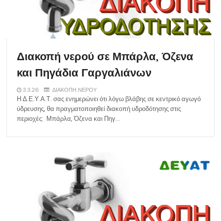
Διακοπή νερού σε Μπάρλα, Όζενα
και Πηγάδια Γαργαλιάνων
3.3.26
ΔΙΑΚΟΠΗ ΝΕΡΟΥ
Η Δ.Ε.Υ.Α.Τ. σας ενημερώνει ότι λόγω βλάβης σε κεντρικό αγωγό
ύδρευσης, θα πραγματοποιηθεί διακοπή υδροδότησης στις
περιοχές: Μπάρλα, Όζενα και Πηγ…