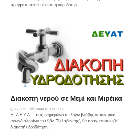
πραγματοποιηθεί διακοπή υδροδότησ…
Διακοπή νερού σε Μεμί και Μιρέικα
22.12.25
ΔΙΑΚΟΠΗ ΝΕΡΟΥ
Η Δ.Ε.Υ.Α.Τ. σας ενημερώνει ότι λόγω βλάβης σε κεντρικό
αγωγό πλησίων του S/M "Σκλαβενίτης", θα πραγματοποιηθεί
διακοπή υδροδότηση…