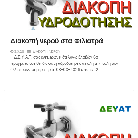
Διακοπή νερού στα Φιλιατρά
3.3.26
ΔΙΑΚΟΠΗ ΝΕΡΟΥ
Η Δ.Ε.Υ.Α.Τ. σας ενημερώνει ότι λόγω βλαβών θα
πραγματοποιηθεί διακοπή υδροδότησης σε όλη την πόλη των
Φιλιατρών, σήμερα Τρίτη 03-03-2026 από τις 12…