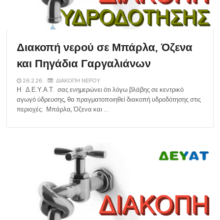
Διακοπή νερού σε Μπάρλα, Όζενα
και Πηγάδια Γαργαλιάνων
26.2.26
ΔΙΑΚΟΠΗ ΝΕΡΟΥ
Η Δ.Ε.Υ.Α.Τ. σας ενημερώνει ότι λόγω βλάβης σε κεντρικό
αγωγό ύδρευσης, θα πραγματοποιηθεί διακοπή υδροδότησης στις
περιοχές: Μπάρλα, Όζενα και …