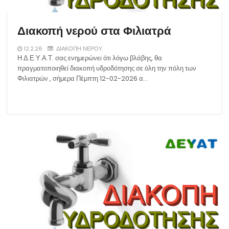
Διακοπή νερού στα Φιλιατρά
12.2.26
ΔΙΑΚΟΠΗ ΝΕΡΟΥ
Η Δ.Ε.Υ.Α.Τ. σας ενημερώνει ότι λόγω βλάβης, θα
πραγματοποιηθεί διακοπή υδροδότησης σε όλη την πόλη των
Φιλιατρών , σήμερα Πέμπτη 12-02-2026 α…