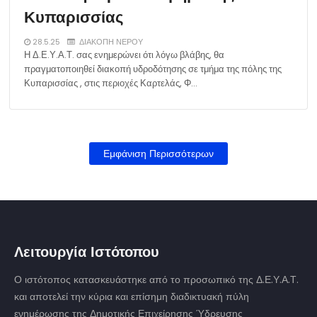
Κυπαρισσίας
28.5.25
ΔΙΑΚΟΠΗ ΝΕΡΟΥ
Η Δ.Ε.Υ.Α.Τ. σας ενημερώνει ότι λόγω βλάβης, θα
πραγματοποιηθεί διακοπή υδροδότησης σε τμήμα της πόλης της
Κυπαρισσίας , στις περιοχές Καρτελάς, Φ…
Εμφάνιση Περισσότερων
Λειτουργία Ιστότοπου
Ο ιστότοπος κατασκευάστηκε από το προσωπικό της Δ.Ε.Υ.Α.Τ.
και αποτελεί την κύρια και επίσημη διαδικτυακή πύλη
ενημέρωσης της Δημοτικής Επιχείρησης Ύδρευσης