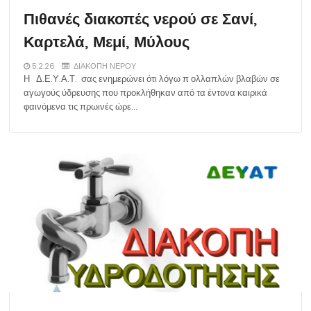
Πιθανές διακοπές νερού σε Σανί,
Καρτελά, Μεμί, Μύλους
5.2.26
ΔΙΑΚΟΠΗ ΝΕΡΟΥ
Η Δ.Ε.Υ.Α.Τ. σας ενημερώνει ότι λόγω π ολλαπλών βλαβών σε
αγωγούς ύδρευσης που προκλήθηκαν από τα έντονα καιρικά
φαινόμενα τις πρωινές ώρε…