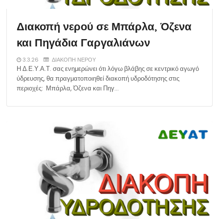
Διακοπή νερού σε Μπάρλα, Όζενα
και Πηγάδια Γαργαλιάνων
3.3.26
ΔΙΑΚΟΠΗ ΝΕΡΟΥ
Η Δ.Ε.Υ.Α.Τ. σας ενημερώνει ότι λόγω βλάβης σε κεντρικό αγωγό
ύδρευσης, θα πραγματοποιηθεί διακοπή υδροδότησης στις
περιοχές: Μπάρλα, Όζενα και Πηγ…