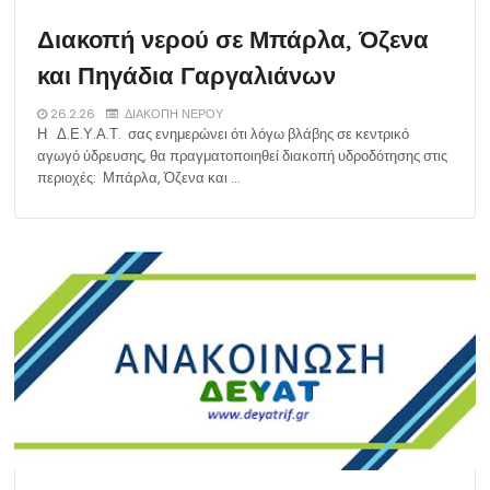
Διακοπή νερού σε Μπάρλα, Όζενα
και Πηγάδια Γαργαλιάνων
26.2.26
ΔΙΑΚΟΠΗ ΝΕΡΟΥ
Η Δ.Ε.Υ.Α.Τ. σας ενημερώνει ότι λόγω βλάβης σε κεντρικό
αγωγό ύδρευσης, θα πραγματοποιηθεί διακοπή υδροδότησης στις
περιοχές: Μπάρλα, Όζενα και …