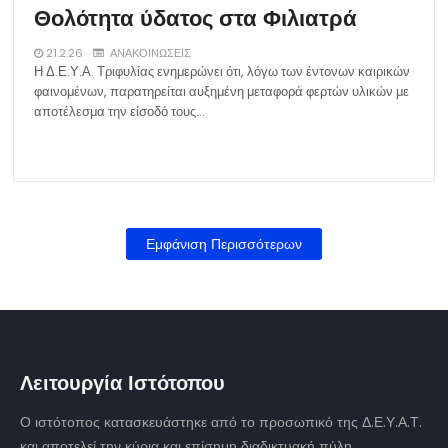
Θολότητα ύδατος στα Φιλιατρά
21.2.26
ΑΝΑΚΟΙΝΩΣΕΙΣ
Η Δ.Ε.Υ.Α. Τριφυλίας ενημερώνει ότι, λόγω των έντονων καιρικών
φαινομένων, παρατηρείται αυξημένη μεταφορά φερτών υλικών με
αποτέλεσμα την είσοδό τους…
Εμφάνιση Περισσότερων
Λειτουργία Ιστότοπου
Ο ιστότοπος κατασκευάστηκε από το προσωπικό της Δ.Ε.Υ.Α.Τ.
και αποτελεί την κύρια και επίσημη διαδικτυακή πύλη