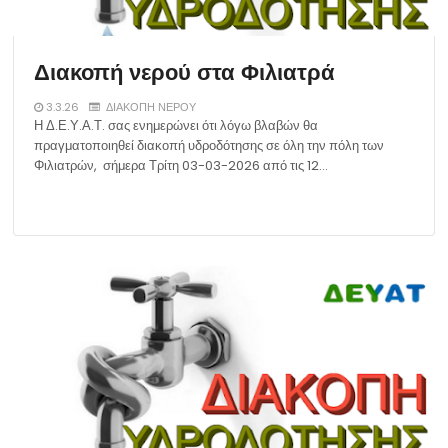
Διακοπή νερού στα Φιλιατρά
3.3.26
ΔΙΑΚΟΠΗ ΝΕΡΟΥ
Η Δ.Ε.Υ.Α.Τ. σας ενημερώνει ότι λόγω βλαβών θα
πραγματοποιηθεί διακοπή υδροδότησης σε όλη την πόλη των
Φιλιατρών, σήμερα Τρίτη 03-03-2026 από τις 12…