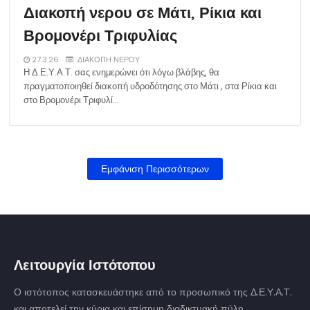
Διακοπή νερου σε Μάτι, Ρίκια και
Βρομονέρι Τριφυλίας
27.3.26
ΔΙΑΚΟΠΗ ΝΕΡΟΥ
Η Δ.Ε.Υ.Α.Τ. σας ενημερώνει ότι λόγω βλάβης, θα
πραγματοποιηθεί διακοπή υδροδότησης στο Μάτι , στα Ρίκια και
στο Βρομονέρι Τριφυλί…
Εμφάνιση Περισσότερων
Λειτουργία Ιστότοπου
Ο ιστότοπος κατασκευάστηκε από το προσωπικό της Δ.Ε.Υ.Α.Τ.
και αποτελεί την κύρια και επίσημη διαδικτυακή πύλη