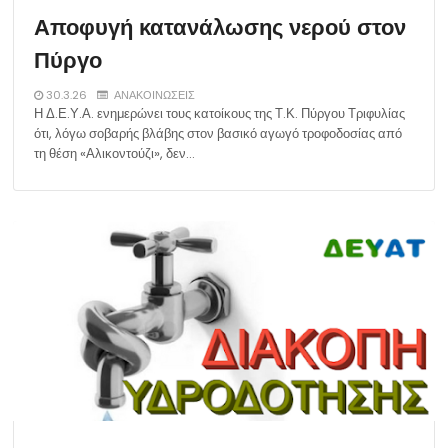
Αποφυγή κατανάλωσης νερού στον
Πύργο
30.3.26
ΑΝΑΚΟΙΝΩΣΕΙΣ
Η Δ.Ε.Υ.Α. ενημερώνει τους κατοίκους της Τ.Κ. Πύργου Τριφυλίας
ότι, λόγω σοβαρής βλάβης στον βασικό αγωγό τροφοδοσίας από
τη θέση «Αλικοντούζι», δεν…