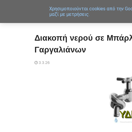
Χρησιμοποιoύνται cookies από την Goo
μαζί με μετρήσεις.
Διακοπή νερού σε Μπάρλ
Γαργαλιάνων
3.3.26