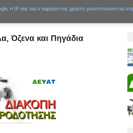
gle. Η IP σας και ο παράγοντας χρήστη γνωστοποιούνται στη
APXIKH
ΕΞΥΠΗΡΕΤΗΣΗ
α, Όζενα και Πηγάδια