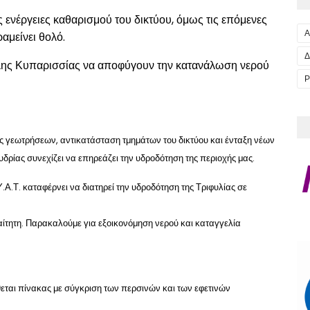
 ενέργειες καθαρισμού του δικτύου, όμως τις επόμενες
Α
αμείνει θολό.
Δ
λης Κυπαρισσίας να αποφύγουν την κατανάλωση νερού
Ρ
εις γεωτρήσεων, αντικατάσταση τμημάτων του δικτύου και ένταξη νέων
δρίας συνεχίζει να επηρεάζει την υδροδότηση της περιοχής μας.
Α.Τ. καταφέρνει να διατηρεί την υδροδότηση της Τριφυλίας σε
ίτητη. Παρακαλούμε για εξοικονόμηση νερού και καταγγελία
θεται πίνακας με σύγκριση των περσινών και των εφετινών