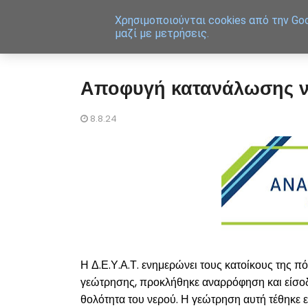
Χρησιμοποιoύνται cookies από την Goo
μαζί με μετρήσεις.
Αποφυγή κατανάλωσης ν
8.8.24
Η Δ.Ε.Υ.Α.Τ. ενημερώνει τους κατοίκους της π
γεώτρησης, προκλήθηκε αναρρόφηση και είσο
θολότητα του νερού. Η γεώτρηση αυτή τέθηκε ε