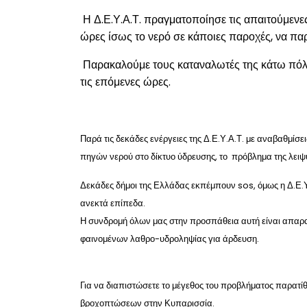
Η
Δ.Ε.Υ.Α.Τ.
πραγματοποίησε τις απαιτούμενες
ώρες ίσως το νερό σε κάποιες παροχές, να παρ
Παρακαλούμε τους καταναλωτές της κάτω πό
τις επόμενες ώρες.
Παρά τις δεκάδες ενέργειες της Δ.Ε.Υ.Α.Τ. με αναβαθμίσ
πηγών νερού στο δίκτυο ύδρευσης, το πρόβλημα της λειψυ
Δεκάδες δήμοι της Ελλάδας εκπέμπουν sos, όμως η Δ.Ε.Υ.
ανεκτά επίπεδα.
Η συνδρομή όλων μας στην προσπάθεια αυτή είναι απαρα
φαινομένων λαθρο-υδροληψίας για άρδευση.
Για να διαπιστώσετε το μέγεθος του προβλήματος παρατί
βροχοπτώσεων στην Κυπαρισσία.