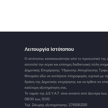
Λειτουργία Ιστότοπου
Ο ιστότοπος κατασκευάστηκε από το προσωπικό της Δ.
αποτελεί την κύρια και επίσημη διαδικτυακή πύλη ενη
Δημοτικής Επιχείρησης Ύδρευσης Αποχέτευσης Τριφυλ
Μπορείτε εδώ να αντλήσετε πληροφορίες σχετικά με τη
δράση της Δημοτικής επιχείρησης και να έρθετε σε επικ
καλύτερη εξυπηρέτηση σας.
Το ταμείο της Δ.Ε.Υ.Α.Τ. είναι ανοικτό από Δευτέρα έ
08:00 έως 13:00.
Τηλ. 24ωρης εξυπηρέτησης: 2761062130