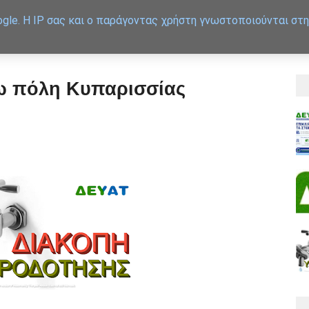
gle. Η IP σας και ο παράγοντας χρήστη γνωστοποιούνται στη
APXIKH
ΕΞΥΠΗΡΕΤΗΣΗ
ω πόλη Κυπαρισσίας