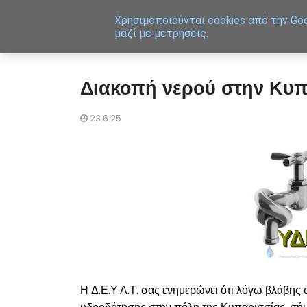
Χρησιμοποιoύνται cookies από την Goo
μαζί με μετρήσεις.
Διακοπή νερού στην Κυπ
23.6.25
Η Δ.Ε.Υ.Α.Τ. σας ενημερώνει ότι λόγω βλάβης