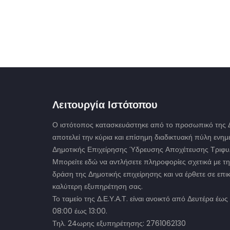
Λειτουργία Ιστότοπου
Ο ιστότοπος κατασκευάστηκε από το προσωπικό της Δ.
αποτελεί την κύρια και επίσημη διαδικτυακή πύλη ενη
Δημοτικής Επιχείρησης Ύδρευσης Αποχέτευσης Τριφυλ
Μπορείτε εδώ να αντλήσετε πληροφορίες σχετικά με τη
δράση της Δημοτικής επιχείρησης και να έρθετε σε επικ
καλύτερη εξυπηρέτηση σας.
Το ταμείο της Δ.Ε.Υ.Α.Τ. είναι ανοικτό από Δευτέρα έ
08:00 έως 13:00.
Τηλ. 24ωρης εξυπηρέτησης: 2761062130