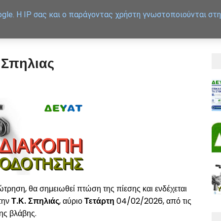
gle. Η IP σας και ο παράγοντας χρήστη γνωστοποιούνται στη
APXIKH
ΕΞΥΠΗΡΕΤΗΣΗ
 Σπηλιας
ρηση, θα σημειωθεί πτώση της πίεσης και ενδέχεται
την
Τ.Κ. Σπηλιάς
, αύριο
Τετάρτη
04/02/2026, από τις
ης βλάβης.