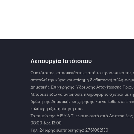
Λειτουργία Ιστότοπου
Ο ιστότοπος κατασκευάστηκε από το προσωπικό της Δ.
αποτελεί την κύρια και επίσημη διαδικτυακή πύλη ενη
Δημοτικής Επιχείρησης Ύδρευσης Αποχέτευσης Τριφυλ
Μπορείτε εδώ να αντλήσετε πληροφορίες σχετικά με τη
δράση της Δημοτικής επιχείρησης και να έρθετε σε επικ
καλύτερη εξυπηρέτηση σας.
Το ταμείο της Δ.Ε.Υ.Α.Τ. είναι ανοικτό από Δευτέρα έ
08:00 έως 13:00.
Τηλ. 24ωρης εξυπηρέτησης: 2761062130