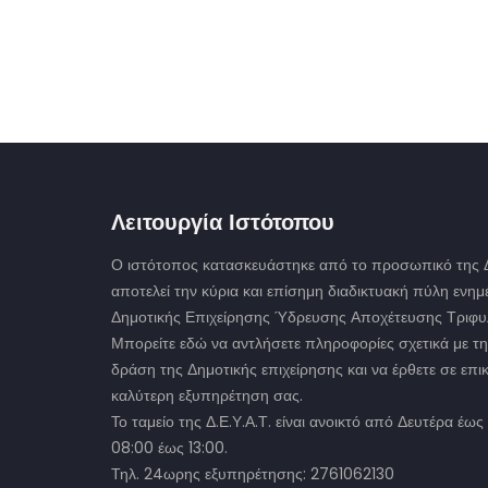
Λειτουργία Ιστότοπου
Ο ιστότοπος κατασκευάστηκε από το προσωπικό της Δ.
αποτελεί την κύρια και επίσημη διαδικτυακή πύλη ενη
Δημοτικής Επιχείρησης Ύδρευσης Αποχέτευσης Τριφυλ
Μπορείτε εδώ να αντλήσετε πληροφορίες σχετικά με τη
δράση της Δημοτικής επιχείρησης και να έρθετε σε επικ
καλύτερη εξυπηρέτηση σας.
Το ταμείο της Δ.Ε.Υ.Α.Τ. είναι ανοικτό από Δευτέρα έ
08:00 έως 13:00.
Τηλ. 24ωρης εξυπηρέτησης: 2761062130