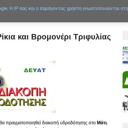
gle. Η IP σας και ο παράγοντας χρήστη γνωστοποιούνται στη
APXIKH
ΕΞΥΠΗΡΕΤΗΣΗ
Ρίκια και Βρομονέρι Τριφυλίας
ς, θα πραγματοποιηθεί διακοπή υδροδότησης στο
Μάτι
,