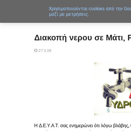
Χρησιμοποιoύνται cookies από την Goo
μαζί με μετρήσεις.
Διακοπή νερου σε Μάτι, 
27.3.26
Η Δ.Ε.Υ.Α.Τ. σας ενημερώνει ότι λόγω βλάβη