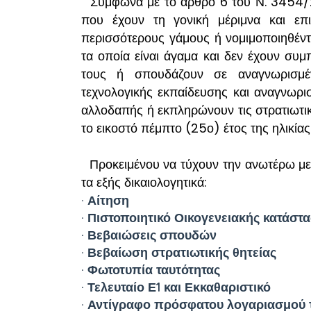
Σύμφωνα με το άρθρο 6 του Ν. 3454/2
που έχουν τη γονική μέριμνα και επ
περισσότερους γάμους ή νομιμοποιηθέν
τα οποία είναι άγαμα και δεν έχουν συμ
τους ή σπουδάζουν σε αναγνωρισμένε
τεχνολογικής εκπαίδευσης και αναγνωρι
αλλοδαπής ή εκπληρώνουν τις στρατιωτι
το εικοστό πέμπτο (25ο) έτος της ηλικίας
Προκειμένου να τύχουν την ανωτέρω με
τα εξής δικαιολογητικά:
· Αίτηση
· Πιστοποιητικό Οικογενειακής κατάστ
· Βεβαιώσεις σπουδών
· Βεβαίωση στρατιωτικής θητείας
· Φωτοτυπία ταυτότητας
· Τελευταίο Ε1 και Εκκαθαριστικό
· Αντίγραφο πρόσφατου λογαριασμού τη