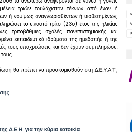
006 τα ανωτέρω αναφέρονται σε γονέα ή γονείς
ιμέλεια τριών τουλάχιστον τέκνων από έναν ή
Α
των ή νομίμως αναγνωρισθέντων ή υιοθετημένων,
πληρώσει το εικοστό τρίτο (23ο) έτος της ηλικίας
Δ
ς τριτοβάθμιες σχολές πανεπιστημιακής και
Ρ
σμένα εκπαιδευτικά ιδρύματα της ημεδαπής ή της
κές τους υποχρεώσεις και δεν έχουν συμπληρώσει
 τους.
ίωση θα πρέπει να προσκομισθούν στη Δ.Ε.Υ.Α.Τ.,
ασης
ς Δ.Ε.Η. για την κύρια κατοικία