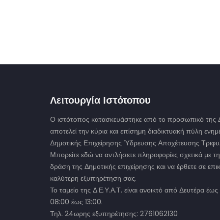
Λειτουργία Ιστότοπου
Ο ιστότοπος κατασκευάστηκε από το προσωπικό της Δ.
αποτελεί την κύρια και επίσημη διαδικτυακή πύλη ενη
Δημοτικής Επιχείρησης Ύδρευσης Αποχέτευσης Τριφυλ
Μπορείτε εδώ να αντλήσετε πληροφορίες σχετικά με τη
δράση της Δημοτικής επιχείρησης και να έρθετε σε επικ
καλύτερη εξυπηρέτηση σας.
Το ταμείο της Δ.Ε.Υ.Α.Τ. είναι ανοικτό από Δευτέρα έ
08:00 έως 13:00.
Τηλ. 24ωρης εξυπηρέτησης: 2761062130