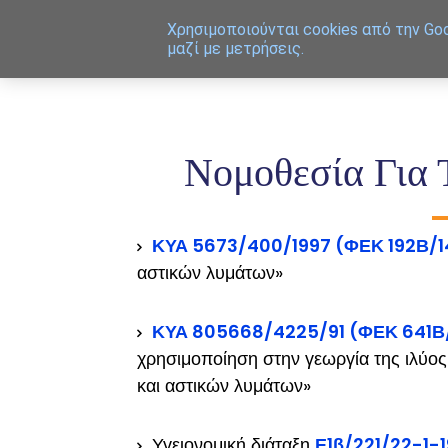
Χρησιμοποιoύνται cookies από την Goo
μαζί με μετρήσεις.
Νομοθεσία Για 
ΚΥΑ 5673/400/1997 (ΦΕΚ 192Β/1
αστικών λυμάτων»
ΚΥΑ 805668/4225/91 (ΦΕΚ 641Β/
χρησιμοποίηση στην γεωργία της ιλύος
και αστικών λυμάτων»
Υγειονομική διάταξη
Ε1β/221/22-1-